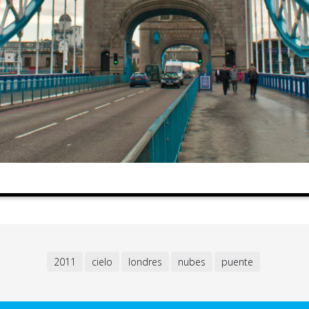
2011
cielo
londres
nubes
puente