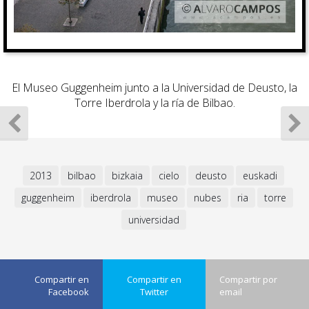
El Museo Guggenheim junto a la Universidad de Deusto, la
Torre Iberdrola y la ría de Bilbao.
2013
bilbao
bizkaia
cielo
deusto
euskadi
guggenheim
iberdrola
museo
nubes
ria
torre
universidad
Compartir en
Compartir en
Compartir por
Facebook
Twitter
email