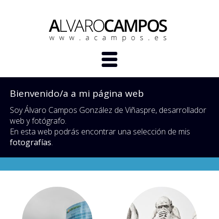
Bienvenido/a a mi página web
Soy Álvaro Campos González de Viñaspre, desarrollador
web y fotógrafo.
En esta web podrás encontrar una selección de mis
fotografías
.