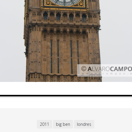
2011
big ben
londres