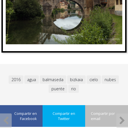
2016
agua
balmaseda
bizkaia
cielo
nubes
puente
rio
Compartir en
Compartir en
Compartir por
Facebook
Twitter
email