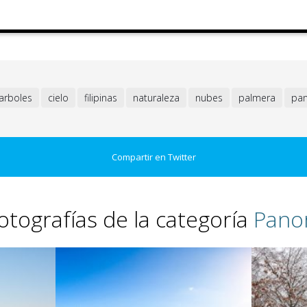
arboles
cielo
filipinas
naturaleza
nubes
palmera
pan
Compartir en Twitter
otografías de la categoría
Pano