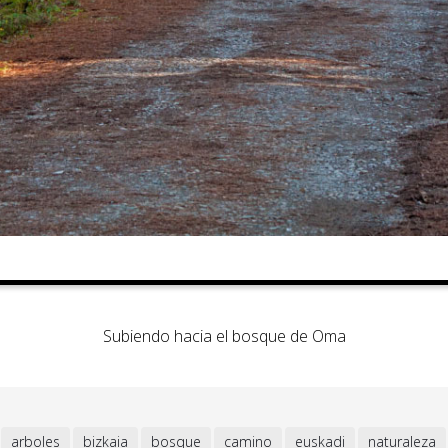
Subiendo hacia el bosque de Oma
arboles
bizkaia
bosque
camino
euskadi
naturaleza