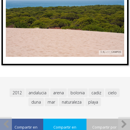
2012
andalucia
arena
bolonia
cadiz
cielo
duna
mar
naturaleza
playa
Compartir en
Compartir en
Compartir por