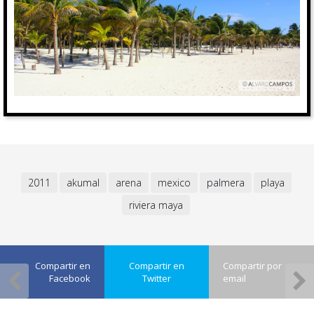
2011
akumal
arena
mexico
palmera
playa
riviera maya
Compartir en
Compartir en
Compartir por
Facebook
Twitter
email