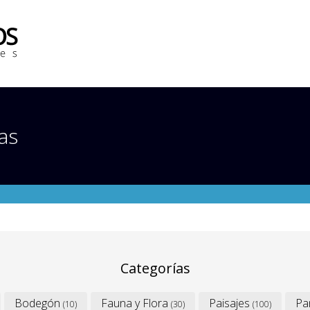
as
Categorías
Bodegón
Fauna y Flora
Paisajes
Pa
(10)
(30)
(100)