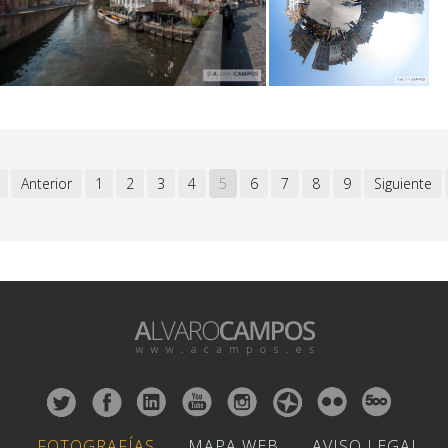
Anterior
1
2
3
4
5
6
7
8
9
Siguiente
FOTOGRAFÍAS
MAPA WEB
AVISO LEGAL