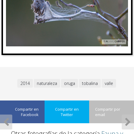
2014
naturaleza
oruga
tobalina
valle
Compartir en
Compartir en
Compartir por
Facebook
Twitter
email
Otras fotografías de la categoría
Fauna y