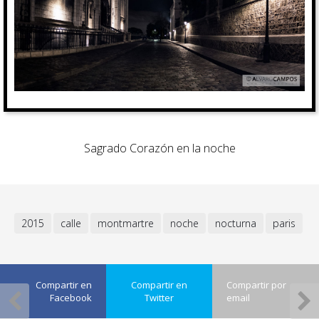
Sagrado Corazón en la noche
2015
calle
montmartre
noche
nocturna
paris
Compartir en
Compartir en
Compartir por
Facebook
Twitter
email