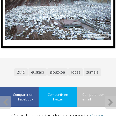
2015
euskadi
gipuzkoa
rocas
zumaia
Compartir en
Compartir en
Compartir por
Facebook
Twitter
email
Otras fotografías de la categoría
Varios