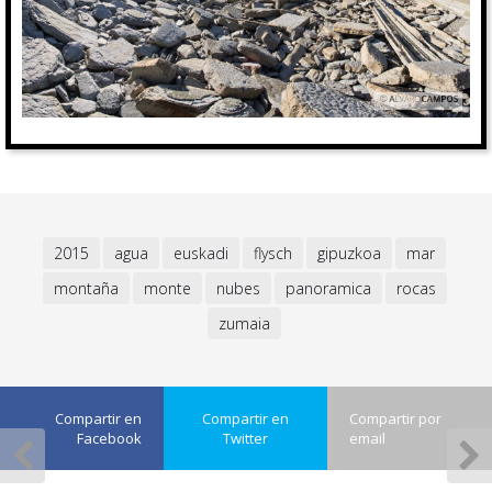
2015
agua
euskadi
flysch
gipuzkoa
mar
montaña
monte
nubes
panoramica
rocas
zumaia
Compartir en
Compartir en
Compartir por
Facebook
Twitter
email