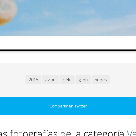
2015
avion
cielo
gijon
nubes
Compartir en Twitter
s fotografías de la categoría
Va