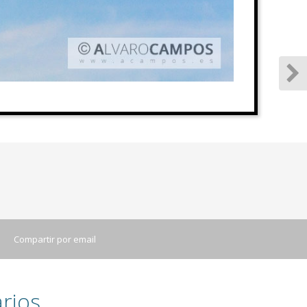
Compartir por email
rios