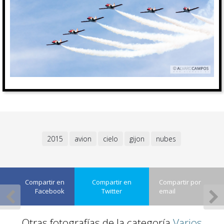
2015
avion
cielo
gijon
nubes
Compartir en
Compartir en
Compartir por
Facebook
Twitter
email
Otras fotografías de la categoría
Varios