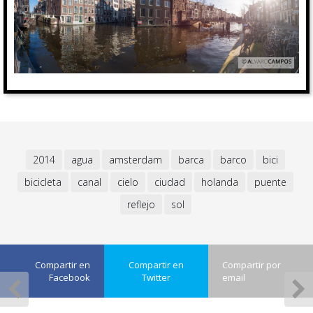
2014
agua
amsterdam
barca
barco
bici
bicicleta
canal
cielo
ciudad
holanda
puente
reflejo
sol
Compartir en
Compartir en
Compartir por
Facebook
Twitter
email