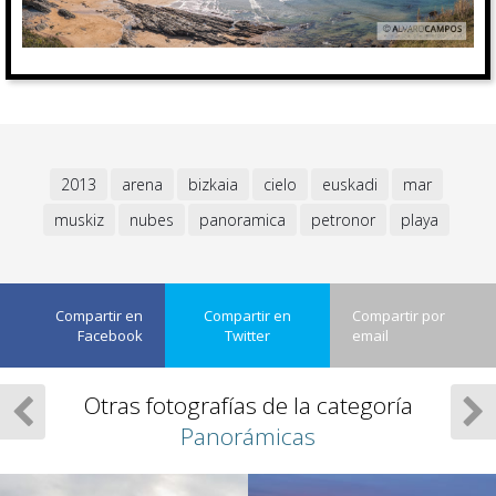
2013
arena
bizkaia
cielo
euskadi
mar
muskiz
nubes
panoramica
petronor
playa
Compartir en
Compartir en
Compartir por
Facebook
Twitter
email
Otras fotografías de la categoría
Panorámicas