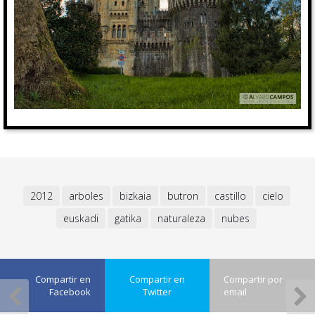
2012
arboles
bizkaia
butron
castillo
cielo
euskadi
gatika
naturaleza
nubes
Compartir en
Compartir en
Compartir por
Facebook
Twitter
email