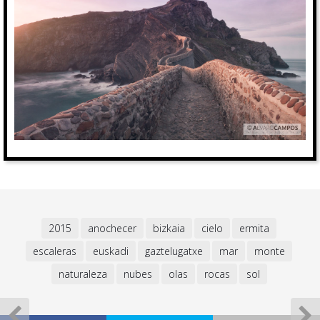
2015
anochecer
bizkaia
cielo
ermita
escaleras
euskadi
gaztelugatxe
mar
monte
naturaleza
nubes
olas
rocas
sol