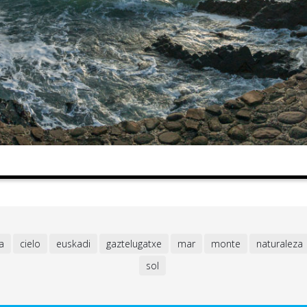
a
cielo
euskadi
gaztelugatxe
mar
monte
naturaleza
sol