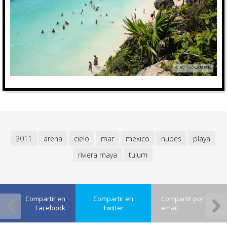
2011
arena
cielo
mar
mexico
nubes
playa
riviera maya
tulum
Compartir en
Compartir en
Compartir por
Facebook
Twitter
email