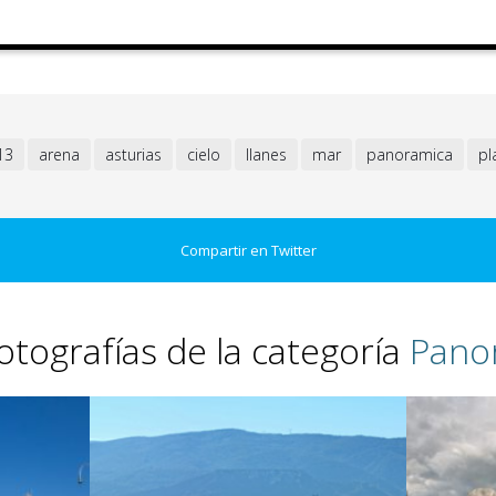
13
arena
asturias
cielo
llanes
mar
panoramica
pl
Compartir en Twitter
otografías de la categoría
Pano