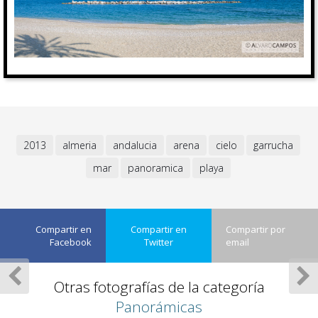
2013
almeria
andalucia
arena
cielo
garrucha
mar
panoramica
playa
Compartir en
Compartir en
Compartir por
Facebook
Twitter
email
Otras fotografías de la categoría
Panorámicas